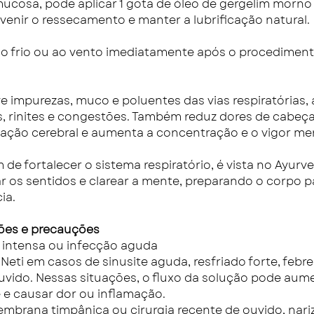
mucosa, pode aplicar 1 gota de óleo de gergelim morno
venir o ressecamento e manter a lubrificação natural.
ao frio ou ao vento imediatamente após o procediment
ve impurezas, muco e poluentes das vias respiratórias,
s, rinites e congestões. Também reduz dores de cabeça 
ação cerebral e aumenta a concentração e o vigor men
m de fortalecer o sistema respiratório, é vista no Ayu
ar os sentidos e clarear a mente, preparando o corpo 
ia.
ões e precauções
 intensa ou infecção aguda
la Neti em casos de sinusite aguda, resfriado forte, febr
uvido. Nessas situações, o fluxo da solução pode aum
e e causar dor ou inflamação.
mbrana timpânica ou cirurgia recente de ouvido, nari