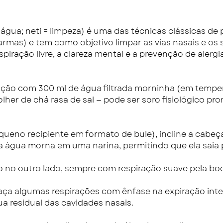
 = água; neti = limpeza) é uma das técnicas clássicas de
rmas) e tem como objetivo limpar as vias nasais e os s
piração livre, a clareza mental e a prevenção de alergia
ção com 300 ml de água filtrada morninha (em tempe
lher de chá rasa de sal — pode ser soro fisiológico pr
ueno recipiente em formato de bule), incline a cabeç
 a água morna em uma narina, permitindo que ela saia p
o no outro lado, sempre com respiração suave pela bo
faça algumas respirações com ênfase na expiração int
ua residual das cavidades nasais.