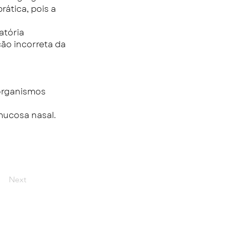
rática, pois a
atória
ção incorreta da
-organismos
mucosa nasal.
Next