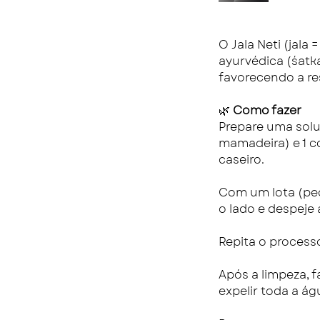
O Jala Neti (jala
ayurvédica (śatka
favorecendo a res
🌿
Como fazer
Prepare uma solu
mamadeira) e 1 co
caseiro.
Com um lota (peq
o lado e despeje
Repita o process
Após a limpeza, 
expelir toda a ág