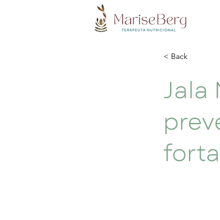
< Back
Jala 
prev
fort