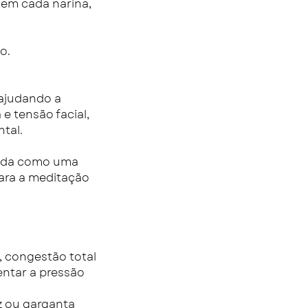
 em cada narina,
o.
 ajudando a
e tensão facial,
tal.
rveda como uma
para a meditação
e, congestão total
entar a pressão
z ou garganta