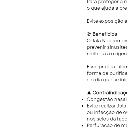
Para proteger a 
o que ajuda a pre
Evite exposição 
🌸
Benefícios
O Jala Neti remo
prevenir sinusite
melhora a oxigen
Essa prática, alé
forma de purific
e o dia que se inic
⚠️
Contraindicaç
Congestão nasal
Evite realizar Ja
ou infecção de o
nos seios da fac
Perfuração de me