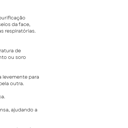
 purificação
eios da face,
s respiratórias.
ratura de
onto ou soro
a levemente para
ela outra.
ca.
ensa, ajudando a