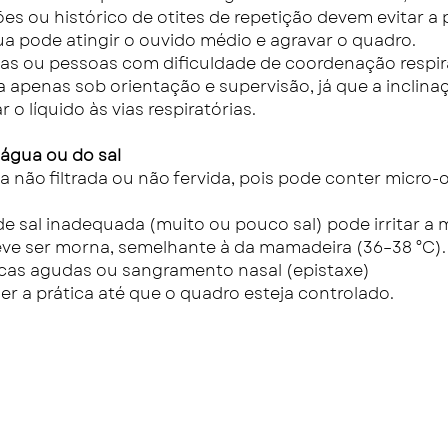
s ou histórico de otites de repetição devem evitar a p
 pode atingir o ouvido médio e agravar o quadro.
s ou pessoas com dificuldade de coordenação respir
a apenas sob orientação e supervisão, já que a inclina
 o líquido às vias respiratórias.
 água ou do sal
ua não filtrada ou não fervida, pois pode conter micro
e sal inadequada (muito ou pouco sal) pode irritar a 
ve ser morna, semelhante à da mamadeira (36–38 °C).
cas agudas ou sangramento nasal (epistaxe)
r a prática até que o quadro esteja controlado.