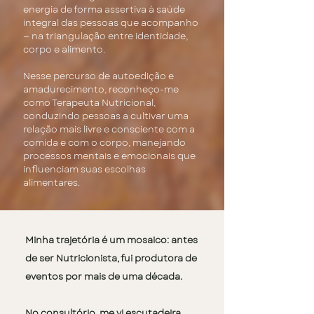
energia de forma assertiva à saúde
integral das pessoas que acompanho
— na triangulação entre identidade,
corpo e alimento.
Nesse percurso de autoedição e
amadurecimento, reconheço-me
como Terapeuta Nutricional,
conduzindo pessoas a cultivar uma
relação mais livre e consciente com a
comida e com o corpo, manejando
processos mentais e emocionais que
influenciam suas escolhas
alimentares.​
​​Minha trajetória é um mosaico: antes
de ser Nutricionista, fui produtora de
eventos por mais de uma década.
No consultório, me vi escutadeira,