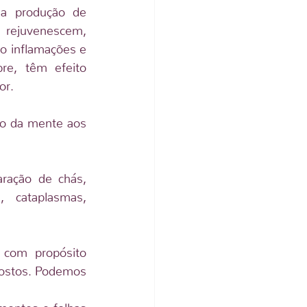
a produção de 
 rejuvenescem, 
o inflamações e 
re, têm efeito 
or.
o da mente aos 
ração de chás, 
 cataplasmas, 
 com propósito 
gostos. Podemos 
mentes e folhas 