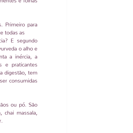
Primeiro para 
te todas as
ia? E segundo 
yurveda o alho e 
 a inércia, a 
 e praticantes 
 digestão, tem 
ser consumidas 
ãos ou pó. São 
 chai massala, 
r.