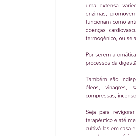
uma extensa varie
enzimas, promovem a
funcionam como anti-
doenças cardiovasc
termogênico, ou sej
Por serem aromática
processos da digest
Também são indispen
óleos, vinagres, s
compressas, incenso
Seja para revigorar
terapêutico e até me
cultivá-las em casa 
ou adquirir em feira