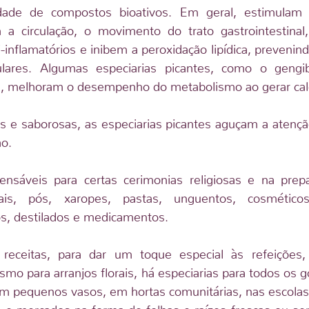
dade de compostos bioativos. Em geral, estimulam 
 circulação, o movimento do trato gastrointestinal,
inflamatórios e inibem a peroxidação lipídica, prevenind
ulares. Algumas especiarias picantes, como o gengib
a, melhoram o desempenho do metabolismo ao gerar cal
s e saborosas, as especiarias picantes aguçam a atençã
ão.
sáveis para certas cerimonias religiosas e na prepa
ais, pós, xaropes, pastas, unguentos, cosméticos,
s, destilados e medicamentos.
 receitas, para dar um toque especial às refeições,
smo para arranjos florais, há especiarias para todos os 
em pequenos vasos, em hortas comunitárias, nas escolas
s e mercados na forma de folhas e raízes frescas ou se