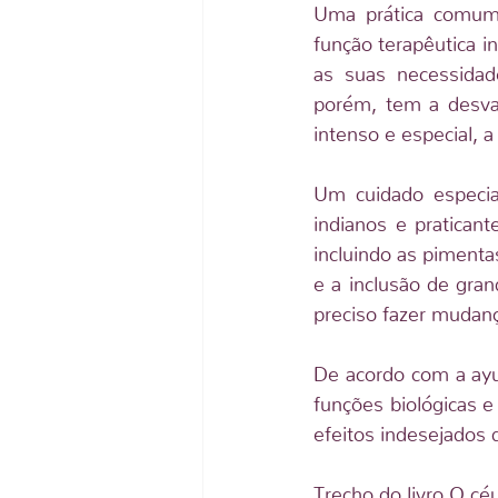
Uma prática comum
função terapêutica i
as suas necessidade
porém, tem a desva
intenso e especial, 
Um cuidado especial
indianos e praticant
incluindo as pimenta
e a inclusão de gra
preciso fazer mudanç
De acordo com a ayu
funções biológicas e
efeitos indesejados 
Trecho do livro O cé