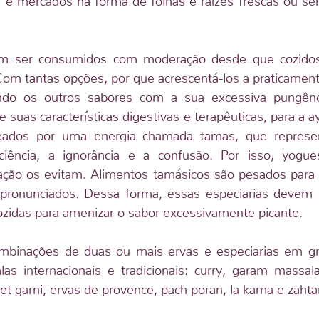
m ser consumidos com moderação desde que cozidos. 
Com tantas opções, por que acrescentá-los a praticamen
ndo os outros sabores com a sua excessiva pungênc
 suas características digestivas e terapêuticas, para a a
ados por uma energia chamada tamas, que representa
ciência, a ignorância e a confusão. Por isso, yogues
ção os evitam. Alimentos tamásicos são pesados para a
pronunciados. Dessa forma, essas especiarias devem 
idas para amenizar o sabor excessivamente picante.
mbinações de duas ou mais ervas e especiarias em gr
s internacionais e tradicionais: curry, garam massala,
 garni, ervas de provence, pach poran, la kama e zahta