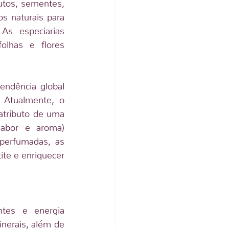
utos, sementes, 
os naturais para 
s especiarias 
lhas e flores 
ndência global 
 Atualmente, o 
atributo de uma 
abor e aroma) 
perfumadas, as 
te e enriquecer 
tes e energia 
nerais, além de 