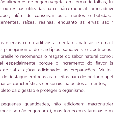
são alimentos de origem vegetal em forma de folhas, fr
s ou resinas utilizadas na culinária mundial como aditiv
abor, além de conservar os alimentos e bebidas. A
mentes, raízes, resinas, enquanto as ervas são fo
as e ervas como aditivos alimentares naturais é uma te
o planejamento de cardápios saudáveis e apetitosos.
 brasileiro recomenda o resgate do sabor natural como 
el especialmente porque o incremento do flavor (s
ão de sal e açúcar adicionados às preparações. Muito 
r de destaque emtodas as receitas para despertar o apeti
ar as características sensoriais inatas dos alimentos,
ompleto da digestão e proteger o organismo.
 pequenas quantidades, não adicionam macronutrien
ta (por isso não engordam!), mas fornecem vitaminas e mi