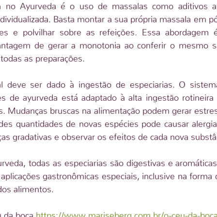
 no Ayurveda é o uso de massalas como aditivos al
ndividualizada. Basta montar a sua própria massala em p
s e polvilhar sobre as refeições. Essa abordagem é 
ntagem de gerar a monotonia ao conferir o mesmo sa
a todas as preparações.
 deve ser dado à ingestão de especiarias. O sistema
es de ayurveda está adaptado à alta ingestão rotineira 
s. Mudanças bruscas na alimentação podem gerar estress
ndes quantidades de novas espécies pode causar alergia
as gradativas e observar os efeitos de cada nova substân
rveda, todas as especiarias são digestivas e aromática
 aplicações gastronômicas especiais, inclusive na forma d
dos alimentos.
u da boca 
https://www.mariseberg.com.br/o-ceu-da-boc