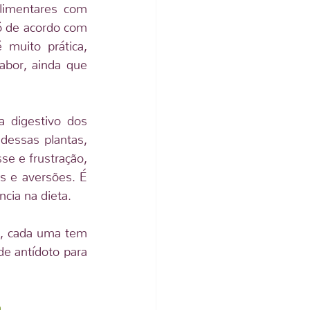
imentares com 
ó de acordo com 
muito prática, 
bor, ainda que 
 digestivo dos 
dessas plantas, 
e e frustração, 
s e aversões. É 
cia na dieta.
s, cada uma tem 
e antídoto para 
a