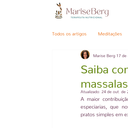
Todos os artigos
Meditações
Marise Berg
17 de 
Suplementos
Dinacharya -
Saiba co
Alergias alimentares
massalas
Diet
Atualizado:
24 de out. de
A maior contribuiç
Nutrição Terapeutica
Eixo
especiarias, que no
pratos simples em ex