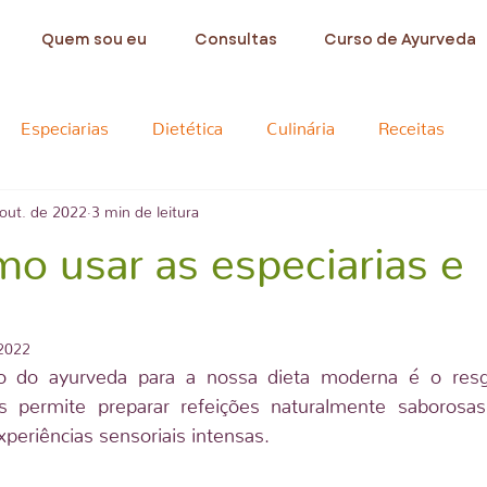
Quem sou eu
Consultas
Curso de Ayurveda
Especiarias
Dietética
Culinária
Receitas
out. de 2022
3 min de leitura
 rotinas
Massagem
Imunidade
Hidratação
mo usar as especiarias e
oterapia
Eventos
Planos de saúde
Mindfulness
 2022
ão do ayurveda para a nossa dieta moderna é o resg
 intestino-cérebro-metabolismo
s permite preparar refeições naturalmente saborosas
periências sensoriais intensas.