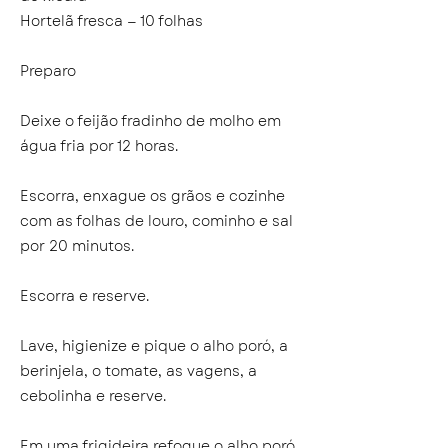
Hortelã fresca — 10 folhas
Preparo
Deixe o feijão fradinho de molho em
água fria por 12 horas.
Escorra, enxague os grãos e cozinhe
com as folhas de louro, cominho e sal
por 20 minutos.
Escorra e reserve.
Lave, higienize e pique o alho poró, a
berinjela, o tomate, as vagens, a
cebolinha e reserve.
Em uma frigideira refogue o alho poró