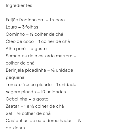
Ingredientes
Feijão fradinho cru — 1 xícara
Louro — 3 folhas
Cominho — ½ colher de chá
Óleo de coco — 1 colher de chá
Alho poró — a gosto
Sementes de mostarda marrom — 1
colher de chá
Berinjela picadinha — ½ unidade
pequena
Tomate fresco picado — 1 unidade
Vagem picada — 10 unidades
Cebolinha — a gosto
Zaatar — 1 e ½ colher de chá
Sal — ½ colher de chá
Castanhas do caju demolhadas — ¼
de xícara