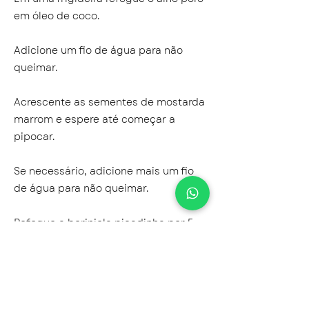
em óleo de coco.
Adicione um fio de água para não
queimar.
Acrescente as sementes de mostarda
marrom e espere até começar a
pipocar.
Se necessário, adicione mais um fio
de água para não queimar.
Refogue a berinjela picadinha por 5
minutos.
Acrescente os tomates, as vagens e a
cebolinha e refogue por 3 minutos.