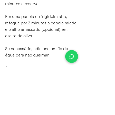
minutos e reserve.
Em uma panela ou frigideira alta,
refogue por 3 minutos a cebola ralada
e o alho amassado (opcional) em
azeite de oliva.
Se necessário, adicione um fio de
água para não queimar.
Acrescente a cenoura ralada e
refogue.
Adicione o creme branco de
aspargos, a salsinha fresca, a noz
moscada, a pimenta do reino, a noz
moscada, o restante do sal (¼ de
colher de chá) e cozinhe por 3