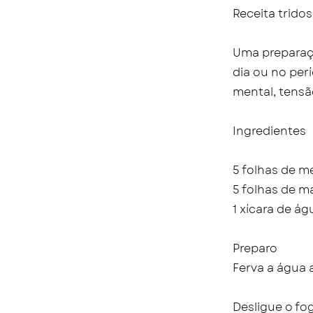
Receita trido
Uma preparaçã
dia ou no per
mental, tensã
Ingredientes
5 folhas de me
5 folhas de m
1 xícara de ág
Preparo
Ferva a água 
Desligue o fo