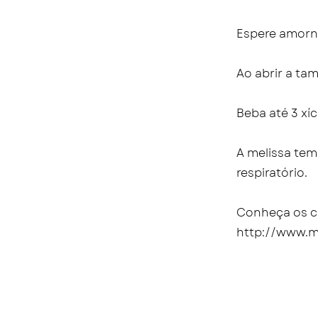
Espere amorn
Ao abrir a ta
Beba até 3 xíc
A melissa tem
respiratório.
Conheça os cu
http://www.m