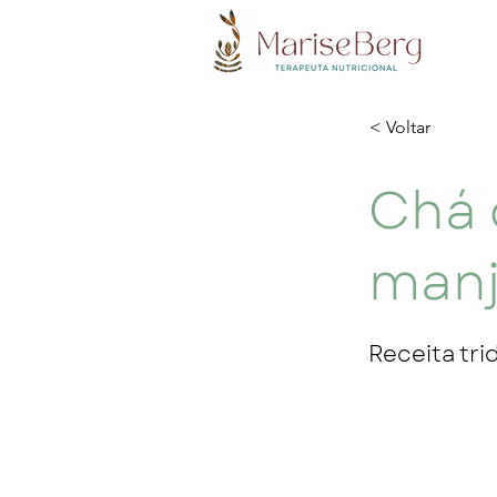
< Voltar
Chá 
manj
Receita tri