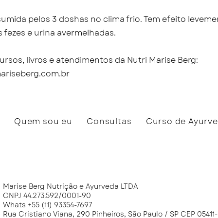
umida pelos 3 doshas no clima frio. Tem efeito levemen
s fezes e urina avermelhadas.
rsos, livros e atendimentos da Nutri Marise Berg:
ariseberg.com.br
Quem sou eu
Consultas
Curso de Ayurv
Marise Berg Nutrição e Ayurveda LTDA
CNPJ 44.273.592/0001-90
Whats +55 (11) 93354-7697
Rua Cristiano Viana, 290 Pinheiros, São Paulo / SP CEP 0541