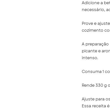
Adicione a be
necessário, a
Prove e ajust
cozimento co
A preparação 
picante e aro
intenso.
Consuma 1 col
Rende 330 g o
Ajuste para o
Essa receita 