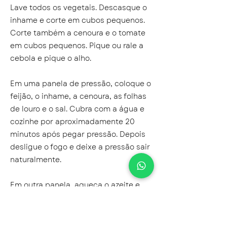
Lave todos os vegetais. Descasque o
inhame e corte em cubos pequenos.
Corte também a cenoura e o tomate
em cubos pequenos. Pique ou rale a
cebola e pique o alho.
Em uma panela de pressão, coloque o
feijão, o inhame, a cenoura, as folhas
de louro e o sal. Cubra com a água e
cozinhe por aproximadamente 20
minutos após pegar pressão. Depois
desligue o fogo e deixe a pressão sair
naturalmente.
Em outra panela, aqueça o azeite e
refogue a cebola. Se necessário,
acrescente um fio de água para evitar
que queime. Adicione o alho