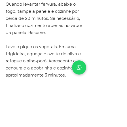
Quando levantar fervura, abaixe o
fogo, tampe a panela e cozinhe por
cerca de 20 minutos. Se necessário,
finalize o cozimento apenas no vapor
da panela. Reserve.
Lave e pique os vegetais. Em uma
frigideira, aqueça o azeite de oliva e
refogue o alho-poró. Acrescente a
cenoura e a abobrinha e cozinhe por
aproximadamente 3 minutos.
Adicione o repolho roxo e tempere
com o restante do sal.
Ainda no fogo, misture os vegetais
refogados ao kichari de quinoa e
moyashi para incorporar todos os