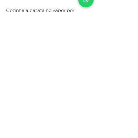
Cozinhe a batata no vapor por
aproximadamente 10 minutos,
mantendo-a al dente. Em seguida,
refogue com azeite, sementes de
mostarda, curry em pó e uma pitada
de sal.
Em outra panela, ferva água com as
folhas de louro e uma pitada de sal.
Mergulhe as folhas de espinafre e
cozinhe por cerca de 1 minuto.
Escorra.
Monte as panquecas com a batata e
o espinafre e finalize com salsinha
fresca picada.