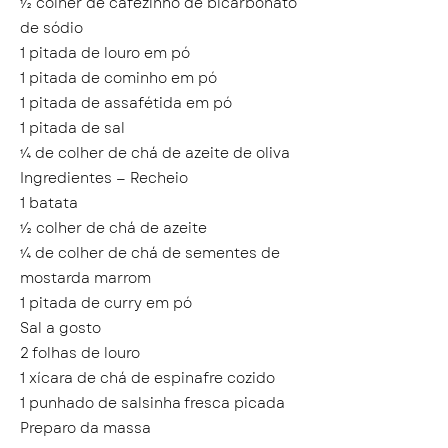
½ colher de cafezinho de bicarbonato
de sódio
1 pitada de louro em pó
1 pitada de cominho em pó
1 pitada de assafétida em pó
1 pitada de sal
¼ de colher de chá de azeite de oliva
Ingredientes — Recheio
1 batata
½ colher de chá de azeite
¼ de colher de chá de sementes de
mostarda marrom
1 pitada de curry em pó
Sal a gosto
2 folhas de louro
1 xícara de chá de espinafre cozido
1 punhado de salsinha fresca picada
Preparo da massa