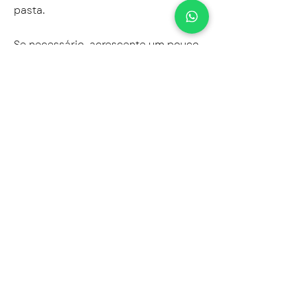
pasta.
Se necessário, acrescente um pouco
de água ou o caldo do cozimento da
lentilha para chegar à consistência
desejada.
Sirva com chapatti, pães, arepas,
panquecas ou como
acompanhamento para saladas.
Receita adaptada da Chef funcional
Nadia Campeotto.
Conheça os cursos, livros e
atendimentos da Nutri Marise Berg:
http://www.mariseberg.com.br