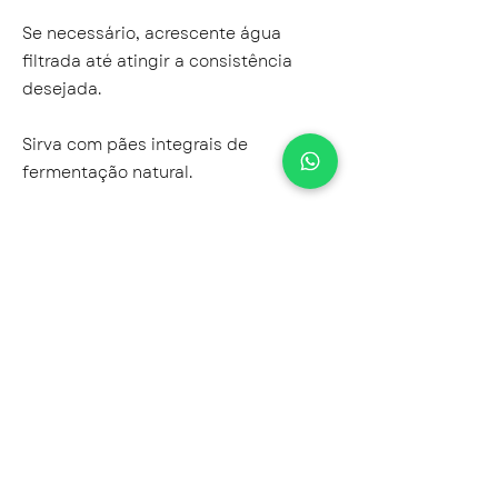
Se necessário, acrescente água
filtrada até atingir a consistência
desejada.
Sirva com pães integrais de
fermentação natural.
Dura até 3 dias conservado em
geladeira.
Receita gentilmente cedida pela Nutri
Analu Canella.
Conheça os cursos, livros e
atendimentos da Nutri Marise Berg:
http://www.mariseberg.com.br