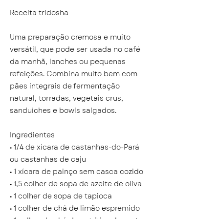
Receita tridosha
Uma preparação cremosa e muito
versátil, que pode ser usada no café
da manhã, lanches ou pequenas
refeições. Combina muito bem com
pães integrais de fermentação
natural, torradas, vegetais crus,
sanduíches e bowls salgados.
Ingredientes
• 1/4 de xícara de castanhas-do-Pará
ou castanhas de caju
• 1 xícara de painço sem casca cozido
• 1,5 colher de sopa de azeite de oliva
• 1 colher de sopa de tapioca
• 1 colher de chá de limão espremido