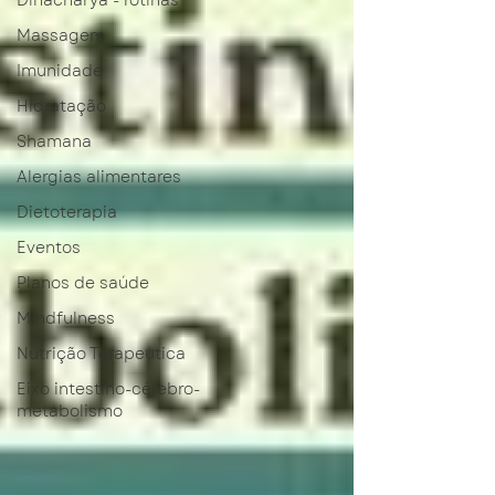
Dinacharya - rotinas
Massagem
Imunidade
Hidratação
Shamana
Alergias alimentares
Dietoterapia
Eventos
Planos de saúde
Mindfulness
Nutrição Terapeutica
Eixo intestino-cérebro-
metabolismo