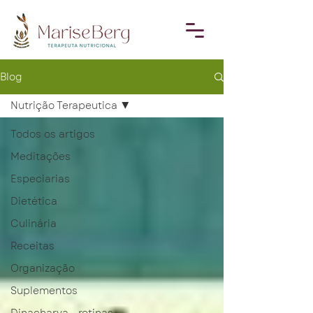
Blog
Nutrição Terapeutica
Todos os artigos
Meditações
Especiarias
Dietética
Culinária
Receitas
Organização
Suplementos