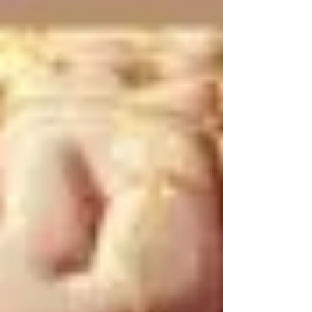
físico. Com o apoio do Ayurveda, do
Mindfulness e da Autocompaixão,
desenvolva equilíbrio nutricional e mais
sabedoria nos hábitos de saúde e bem-
estar.